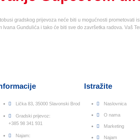
obusi gradskog prijevoza neće biti u mogućnosti prometovati ist
m Ivana Gundulića i tako će biti sve do završetka radova. Vaš Ter
nformacije
Istražite
Lička 83, 35000 Slavonski Brod
Naslovnica
O nama
Gradski prijevoz:
+385 98 341 931
Marketing
Najam:
Najam