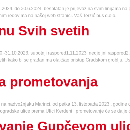
.2024. do 30.6.2024. besplatan je prijevoz na svim linijama na 
im redovima na našoj web stranici. Vaš Terzić bus d.o.o.
nu Svih svetih
30.-31.10.2023. subotnji raspored1.11.2023. nedjeljni raspored
ih kako bi se građanima olakšao pristup Gradskom groblju. Usp
na prometovanja
 nadvožnjaku Marinci, od petka 13. listopada 2023., godine do
Vinogradske ulice prema Ulici Kerdeni i prometovanje će se dalje
ovanje Gupčevom ul