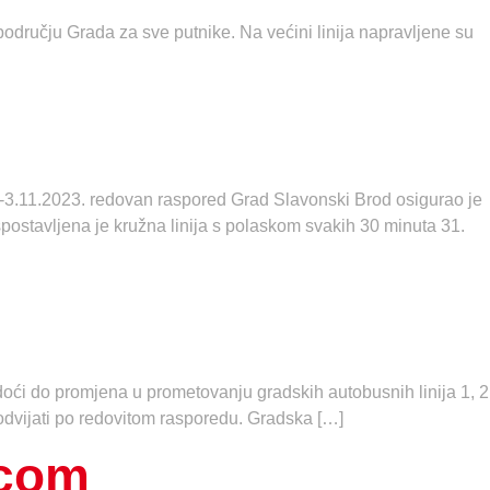
području Grada za sve putnike. Na većini linija napravljene su
2.-3.11.2023. redovan raspored Grad Slavonski Brod osigurao je
ostavljena je kružna linija s polaskom svakih 30 minuta 31.
ći do promjena u prometovanju gradskih autobusnih linija 1, 2
 odvijati po redovitom rasporedu. Gradska […]
icom