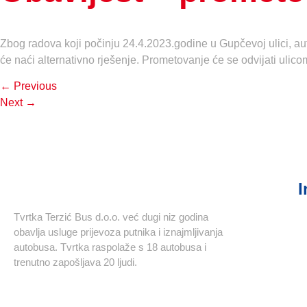
Zbog radova koji počinju 24.4.2023.godine u Gupčevoj ulici, aut
će naći alternativno rješenje. Prometovanje će se odvijati ulico
←
Previous
Next
→
I
Tvrtka Terzić Bus d.o.o. već dugi niz godina
obavlja usluge prijevoza putnika i iznajmljivanja
autobusa. Tvrtka raspolaže s 18 autobusa i
trenutno zapošljava 20 ljudi.