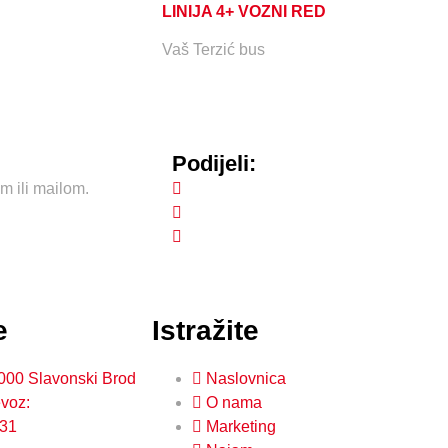
LINIJA 4+ VOZNI RED
Vaš Terzić bus
Podijeli:
om ili mailom.
e
Istražite
5000 Slavonski Brod
Naslovnica
evoz:
O nama
931
Marketing