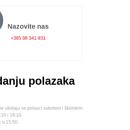
Nazovite nas
+385 98 341 931
danju polazaka
ne ukidaju se polasci subotom i školskim
:10 i 19:10.
 u 15:50.