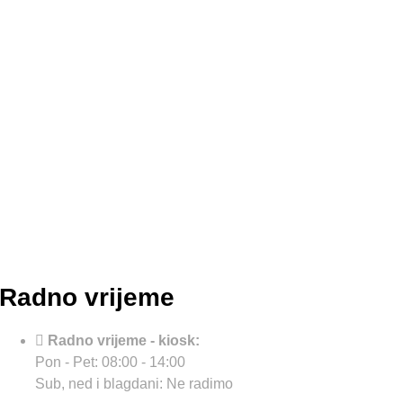
Radno vrijeme
Radno vrijeme - kiosk:
Pon - Pet: 08:00 - 14:00
Sub, ned i blagdani: Ne radimo