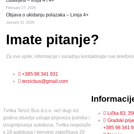
Obavijest – linija 4 i 4+
February 27, 2026
Objava o ukidanju polazaka – Linija 4+
January 31, 2026
Imate pitanje?
Za sve upite, informacije i suradnju kontaktirajte nas telefon
+385 98 341 931
terzicbus@gmail.com
Informacij
Tvrtka Terzić Bus d.o.o. već dugi niz
Lička 83, 3
godina obavlja usluge prijevoza putnika i
Gradski prij
iznajmljivanja autobusa. Tvrtka raspolaže
+385 98 341 
s 18 autobusa i trenutno zapošljava 20