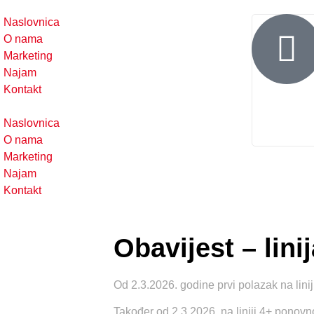
Naslovnica
O nama
Marketing
Najam
Kontakt
Naslovnica
O nama
Marketing
Najam
Kontakt
Obavijest – linij
Od 2.3.2026. godine prvi polazak na linij
Također od 2.3.2026. na liniji 4+ ponovn