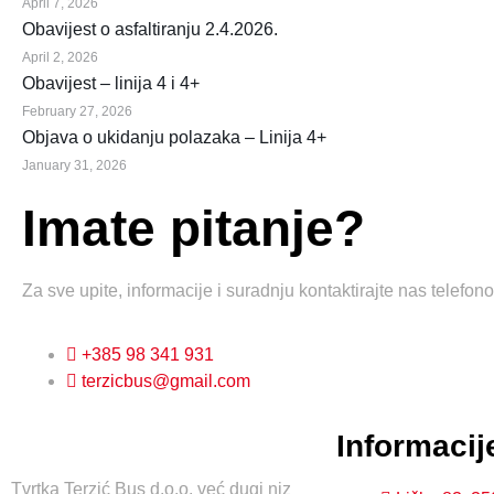
April 7, 2026
Obavijest o asfaltiranju 2.4.2026.
April 2, 2026
Obavijest – linija 4 i 4+
February 27, 2026
Objava o ukidanju polazaka – Linija 4+
January 31, 2026
Imate pitanje?
Za sve upite, informacije i suradnju kontaktirajte nas telefon
+385 98 341 931
terzicbus@gmail.com
Informacij
Tvrtka Terzić Bus d.o.o. već dugi niz