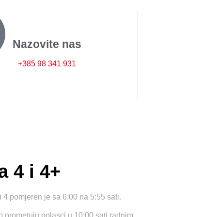
Nazovite nas
+385 98 341 931
a 4 i 4+
i 4 pomjeren je sa 6:00 na 5:55 sati.
o prometuju polasci u 10:00 sati radnim