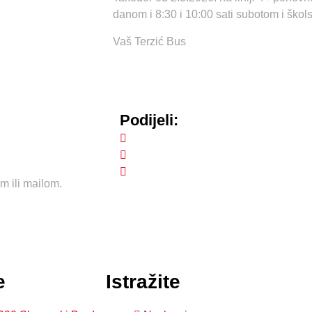
danom i 8:30 i 10:00 sati subotom i škol
Vaš Terzić Bus
Podijeli:
om ili mailom.
e
Istražite