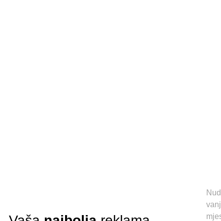
Nud
vanj
mjes
Vaša
najbolja
reklama