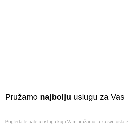
Pružamo
najbolju
uslugu za Vas
Pogledajte paletu usluga koju Vam pružamo, a za sve ostale 