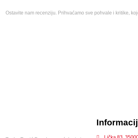
Ostavite nam recenziju. Prihvaćamo sve pohvale i kritike, koj
Informaci
Lička 83, 3500