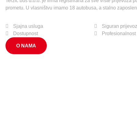
Terzić bus d.o.o. je firma registrirana za sve vrste prijevoza
prometu. U vlasništvu imamo 18 autobusa, a stalno zaposle
Sjajna usluga
Siguran prijevo
Dostupnost
Profesionalnost
O NAMA