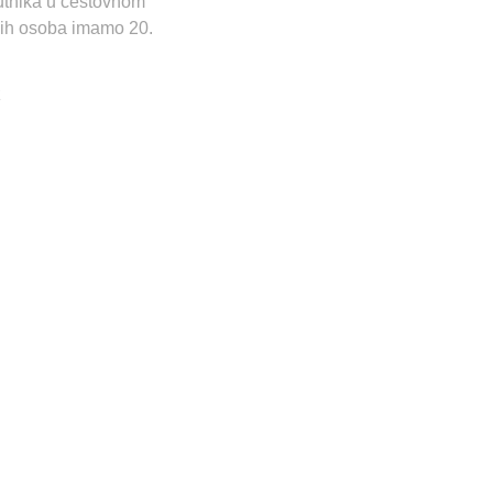
 putnika u cestovnom
nih osoba imamo 20.
z