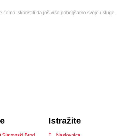
e ćemo iskoristiti da još više poboljšamo svoje usluge.
je
Istražite
0 Slavonski Brod
Naslovnica